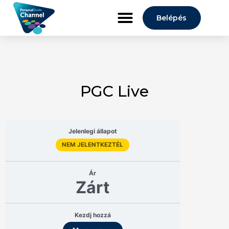
Belépés
PGC Live
Jelenlegi állapot
NEM JELENTKEZTÉL
Ár
Zárt
Kezdj hozzá