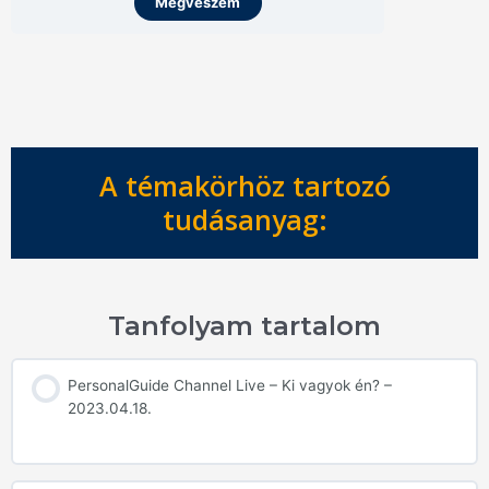
Megveszem
A témakörhöz tartozó
tudásanyag:
Tanfolyam tartalom
PersonalGuide Channel Live – Ki vagyok én? –
2023.04.18.