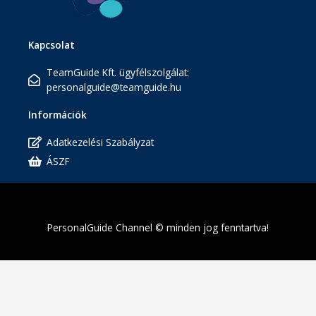
Kapcsolat
TeamGuide Kft. ügyfélszolgálat:
personalguide@teamguide.hu
Információk
Adatkezelési Szabályzat
ÁSZF
PersonalGuide Channel © minden jog fenntartva!