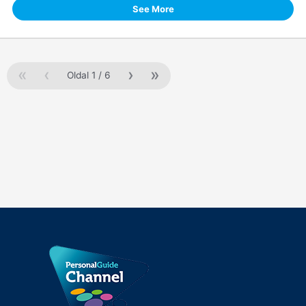
See More
«
‹
›
»
Oldal
1
/
6