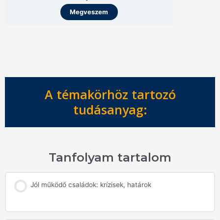
Megveszem
A témakörhöz tartozó
tudásanyag:
Tanfolyam tartalom
Jól működő családok: krízisek, határok