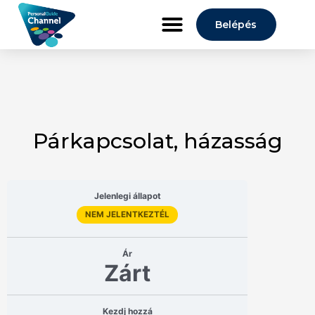
Belépés
Párkapcsolat, házasság
Jelenlegi állapot
NEM JELENTKEZTÉL
Ár
Zárt
Kezdj hozzá